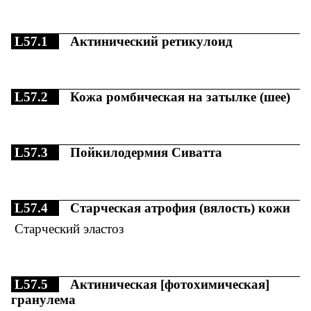
L57.1
Актинический ретикулоид
L57.2
Кожа ромбическая на затылке (шее)
L57.3
Пойкилодермия Сиватта
L57.4
Старческая атрофия (вялость) кожи
Старческий эластоз
L57.5
Актиническая [фотохимическая]
гранулема