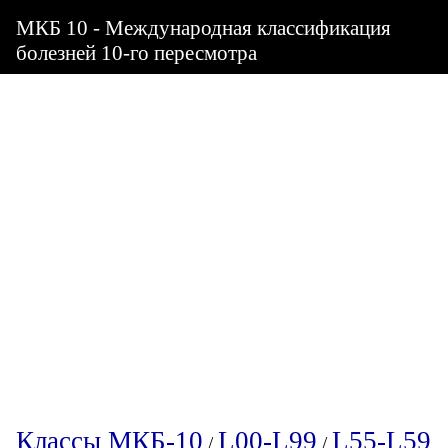
МКБ 10 - Международная классификация
болезней 10-го пересмотра
Классы МКБ-10
L00-L99
L55-L59
/
/