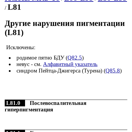
L81
/
Другие нарушения пигментации
(L81)
Исключены:
родимое пятно БДУ (
Q82.5
)
невус - см.
Алфавитный указатель
синдром Пейтца-Джигерса (Турена) (
Q85.8
)
L81.0
Послевоспалительная
гиперпигментация