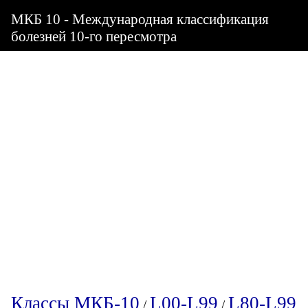
МКБ 10 - Международная классификация
болезней 10-го пересмотра
Классы МКБ-10
L00-L99
L80-L99
/
/