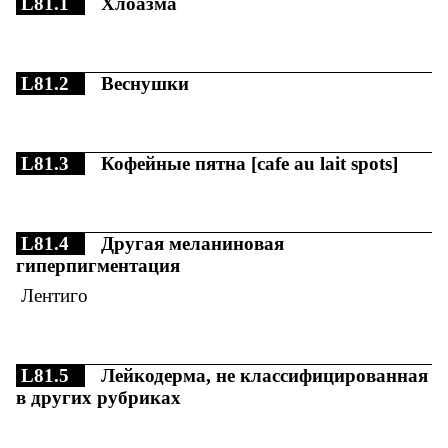
L81.1
Хлоазма
L81.2
Веснушки
L81.3
Кофейные пятна [cafe au lait spots]
L81.4
Другая меланиновая
гиперпигментация
Лентиго
L81.5
Лейкодерма, не классифицированная
в других рубриках