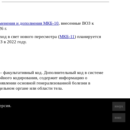
менения и дополнения МКБ-10
, внесенные ВОЗ к
6 г.
ход в свет нового пересмотра (
МКБ-11
) планируется
З в 2022 году.
 факультативный код. Дополнительный код в системе
ойного кодирования, содержит информацию о
оявлении основной генерализованной болезни в
дельном органе или области тела.
ерсия.
вверх
вниз