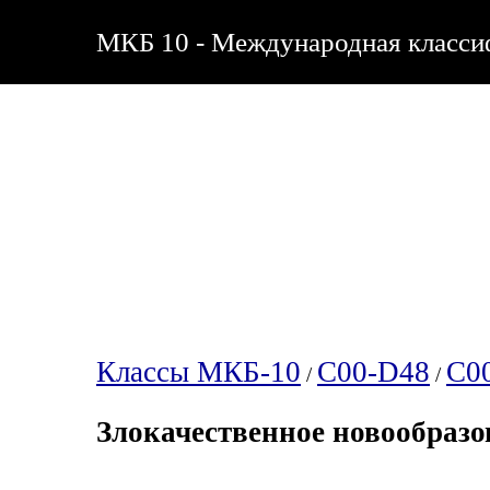
МКБ 10 - Международная классиф
Классы МКБ-10
C00-D48
C0
/
/
Злокачественное новообразо