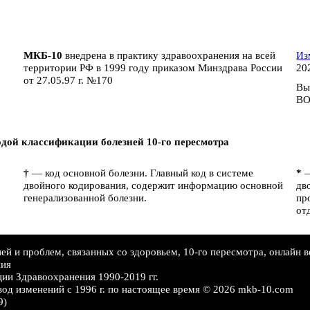
МКБ-10
внедрена в практику здравоохранения на всей
Из
территории РФ в 1999 году приказом Минздрава России
202
от 27.05.97 г. №170
Вы
ВО
дой классификации болезней 10-го пересмотра
†
— код основной болезни. Главный код в системе
*
—
двойного кодирования, содержит информацию основной
дв
генерализованной болезни.
пр
от
й и проблем, связанных со здоровьем, 10-го пересмотра, онлайн в
ния
ии Здравоохранения 1990-2019 гг.
вод изменений c 1996 г. по настоящее время © 2026 mkb-10.com
9)