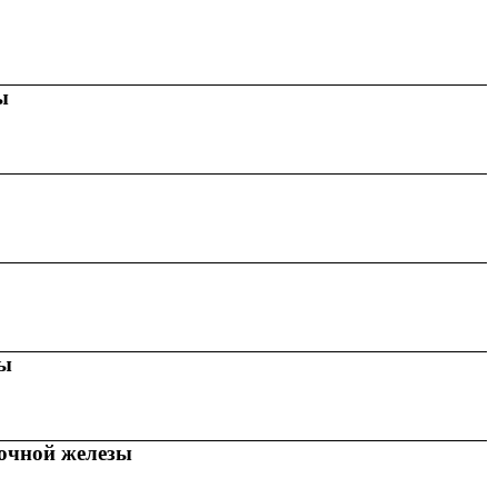
ы
зы
очной железы