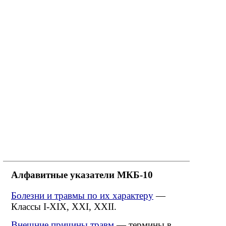
Алфавитные указатели МКБ-10
Болезни и травмы по их характеру
—
Классы I-XIX, XXI, XXII.
Внешние причины травм
— термины в