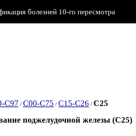
икация болезней 10-го пересмотра
0-C97
C00-C75
C15-C26
C25
/
/
/
вание поджелудочной железы (C25)