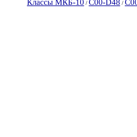
Классы МКБ-10
C00-D48
C0
/
/