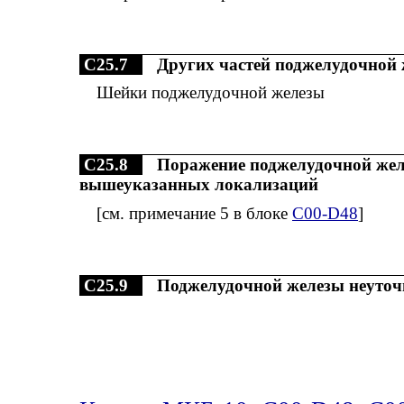
C25.7
Других частей поджелудочной
Шейки поджелудочной железы
C25.8
Поражение поджелудочной желе
вышеуказанных локализаций
[см. примечание 5 в блоке
C00-D48
]
C25.9
Поджелудочной железы неуточ