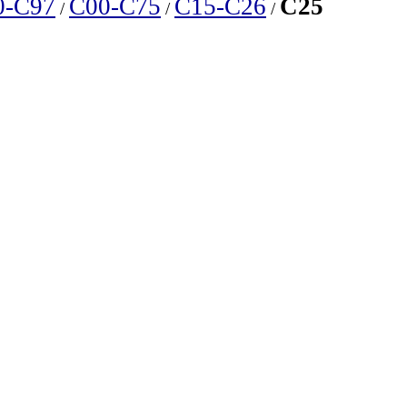
0-C97
C00-C75
C15-C26
C25
/
/
/