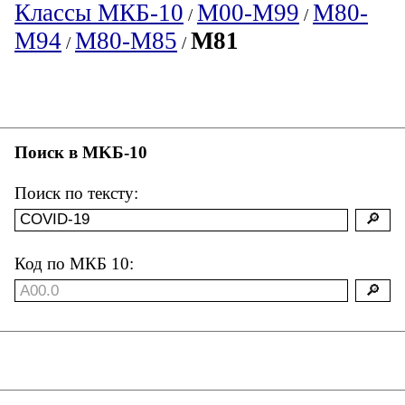
Классы МКБ-10
M00-M99
M80-
/
/
M94
M80-M85
M81
/
/
Поиск в MKБ-10
Поиск по тексту:
Код по МКБ 10: