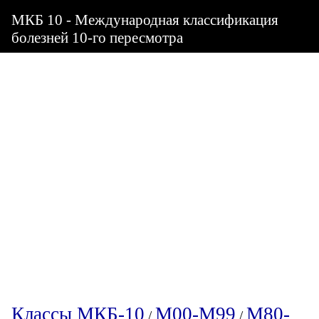
МКБ 10 - Международная классификация
болезней 10-го пересмотра
Классы МКБ-10
M00-M99
M80-
/
/