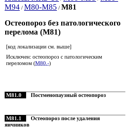
M94
M80-M85
M81
/
/
Остеопороз без патологического
перелома (M81)
[код локализации см. выше]
Исключен: остеопороз с патологическим
переломом (
M80.-
)
M81.0
Постменопаузный остеопороз
M81.1
Остеопороз после удаления
яичников