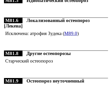
M81.5
Идиопатический остеопороз
M81.6
Локализованный остеопороз
[Лекена]
Исключена: атрофия Зудека (
M89.0
)
M81.8
Другие остеопорозы
Старческий остеопороз
M81.9
Остеопороз неуточненный