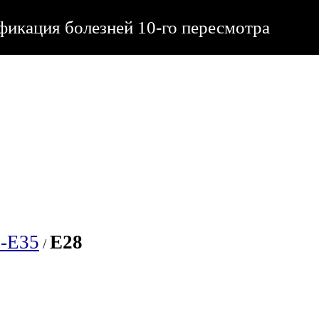
икация болезней 10-го пересмотра
-E35
E28
/