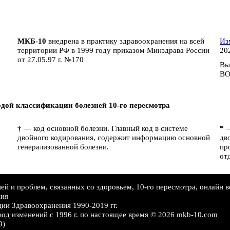
МКБ-10
внедрена в практику здравоохранения на всей
Из
территории РФ в 1999 году приказом Минздрава России
202
от 27.05.97 г. №170
Вы
ВО
дой классификации болезней 10-го пересмотра
†
— код основной болезни. Главный код в системе
*
—
двойного кодирования, содержит информацию основной
дв
генерализованной болезни.
пр
от
й и проблем, связанных со здоровьем, 10-го пересмотра, онлайн в
ния
ии Здравоохранения 1990-2019 гг.
вод изменений c 1996 г. по настоящее время © 2026 mkb-10.com
9)