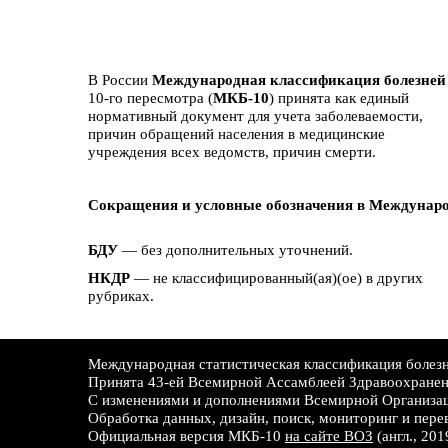
В России
Международная классификация болезней
10-го пересмотра (
МКБ-10
) принята как единый
нормативный документ для учета заболеваемости,
причин обращений населения в медицинские
учреждения всех ведомств, причин смерти.
Сокращения и условные обозначения в Междунаро
БДУ
— без дополнительных уточнений.
НКДР
— не классифицированный(ая)(ое) в других
рубриках.
Международная статистическая классификация болезне
Принята 43-ей Всемирной Ассамблеей Здравоохране
С изменениями и дополнениями Всемирной Организац
Обработка данных, дизайн, поиск, мониторинг и пере
Официальная версия МКБ-10
на сайте ВОЗ
(англ., 201