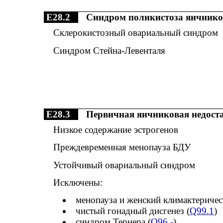
E28.2
Синдром поликистоза яичнико
Склерокистозный овариальный синдром
Синдром Стейна-Левенталя
E28.3
Первичная яичниковая недост
Низкое содержание эстрогенов
Преждевременная менопауза БДУ
Устойчивый овариальный синдром
Исключены:
менопауза и женский климактерическ
чистый гонадный дисгенез (
Q99.1
)
синдром Тернера (
Q96.-
)