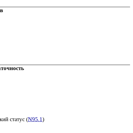
в
аточность
ий статус (
N95.1
)