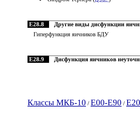
E28.8
Другие виды дисфункции яичн
Гиперфункция яичников БДУ
E28.9
Дисфункция яичников неуточн
Классы МКБ-10
E00-E90
E20
/
/