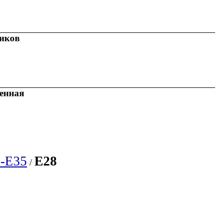
иков
енная
-E35
E28
/