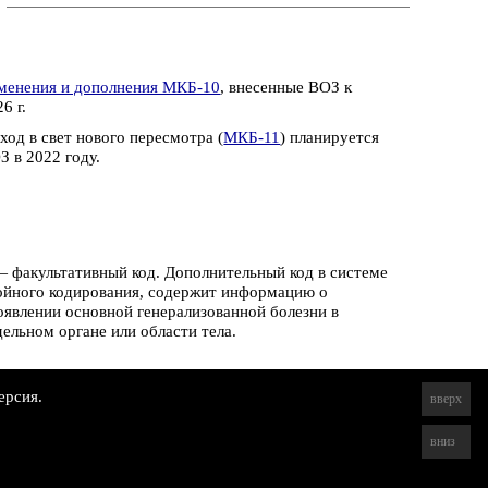
менения и дополнения МКБ-10
, внесенные ВОЗ к
6 г.
ход в свет нового пересмотра (
МКБ-11
) планируется
З в 2022 году.
 факультативный код. Дополнительный код в системе
ойного кодирования, содержит информацию о
оявлении основной генерализованной болезни в
дельном органе или области тела.
ерсия.
вверх
вниз