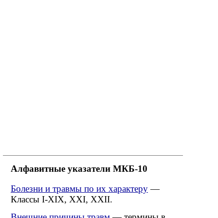
Алфавитные указатели МКБ-10
Болезни и травмы по их характеру
—
Классы I-XIX, XXI, XXII.
Внешние причины травм
— термины в