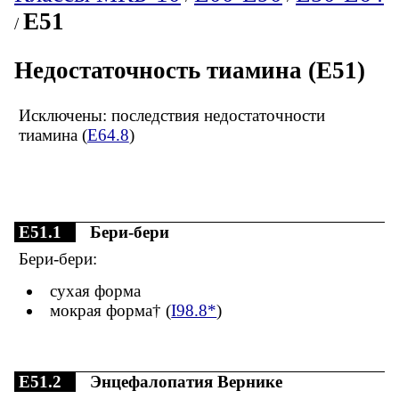
E51
/
Недостаточность тиамина (E51)
Исключены: последствия недостаточности
тиамина (
E64.8
)
E51.1
Бери-бери
Бери-бери:
сухая форма
мокрая форма† (
I98.8*
)
E51.2
Энцефалопатия Вернике