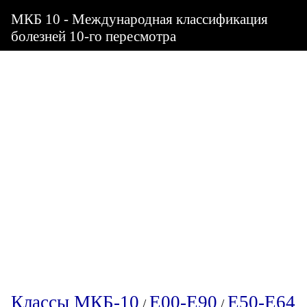
МКБ 10 - Международная классификация
болезней 10-го пересмотра
Классы МКБ-10
E00-E90
E50-E64
/
/