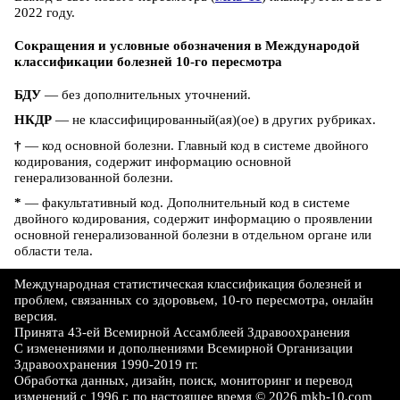
2022 году.
Сокращения и условные обозначения в Международой
классификации болезней 10-го пересмотра
БДУ
— без дополнительных уточнений.
НКДР
— не классифицированный(ая)(ое) в других рубриках.
†
— код основной болезни. Главный код в системе двойного
кодирования, содержит информацию основной
генерализованной болезни.
*
— факультативный код. Дополнительный код в системе
двойного кодирования, содержит информацию о проявлении
основной генерализованной болезни в отдельном органе или
области тела.
Международная статистическая классификация болезней и
проблем, связанных со здоровьем, 10-го пересмотра, онлайн
версия.
Принята 43-ей Всемирной Ассамблеей Здравоохранения
С изменениями и дополнениями Всемирной Организации
Здравоохранения 1990-2019 гг.
Обработка данных, дизайн, поиск, мониторинг и перевод
изменений c 1996 г. по настоящее время © 2026 mkb-10.com