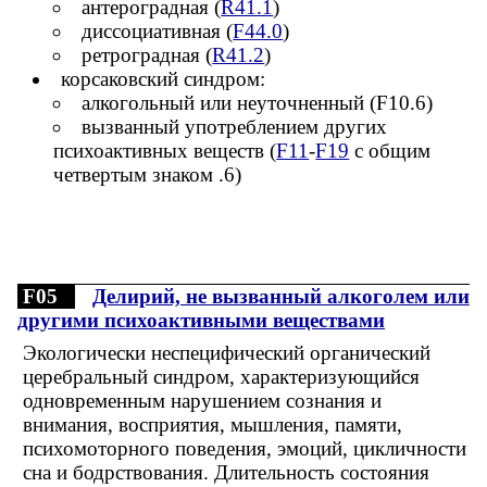
антероградная (
R41.1
)
диссоциативная (
F44.0
)
ретроградная (
R41.2
)
корсаковский синдром:
алкогольный или неуточненный (F10.6)
вызванный употреблением других
психоактивных веществ (
F11
-
F19
c общим
четвертым знаком .6)
F05
Делирий, не вызванный алкоголем или
другими психоактивными веществами
Экологически неспецифический органический
церебральный синдром, характеризующийся
одновременным нарушением сознания и
внимания, восприятия, мышления, памяти,
психомоторного поведения, эмоций, цикличности
сна и бодрствования. Длительность состояния