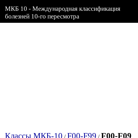
МКБ 10 - Международная классификация
болезней 10-го пересмотра
Классы МКБ-10
F00-F99
F00-F09
/
/