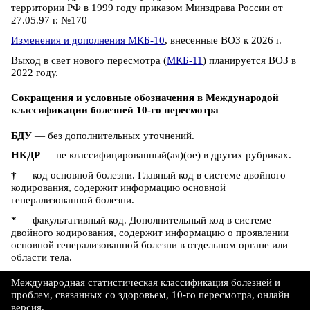
территории РФ в 1999 году приказом Минздрава России от
27.05.97 г. №170
Изменения и дополнения МКБ-10
, внесенные ВОЗ к 2026 г.
Выход в свет нового пересмотра (
МКБ-11
) планируется ВОЗ в
2022 году.
Сокращения и условные обозначения в Международой
классификации болезней 10-го пересмотра
БДУ
— без дополнительных уточнений.
НКДР
— не классифицированный(ая)(ое) в других рубриках.
†
— код основной болезни. Главный код в системе двойного
кодирования, содержит информацию основной
генерализованной болезни.
*
— факультативный код. Дополнительный код в системе
двойного кодирования, содержит информацию о проявлении
основной генерализованной болезни в отдельном органе или
области тела.
Международная статистическая классификация болезней и
проблем, связанных со здоровьем, 10-го пересмотра, онлайн
версия.