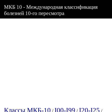
МКБ 10 - Международная классификация
болезней 10-го пересмотра
Классы МКБ-10
I00-I99
I20-I25
/
/
/