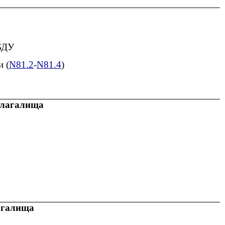
 БДУ
и (
N81.2
-
N81.4
)
влагалища
агалища