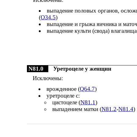
выпадение половых органов, ослож
(
O34.5
)
выпадение и грыжа яичника и мато
выпадение культи (свода) влагалища
N81.0
Уретроцеле у женщин
Исключены:
врожденное (
Q64.7
)
уретроцеле с:
цистоцеле (
N81.1
)
выпадением матки (
N81.2
-
N81.4
)