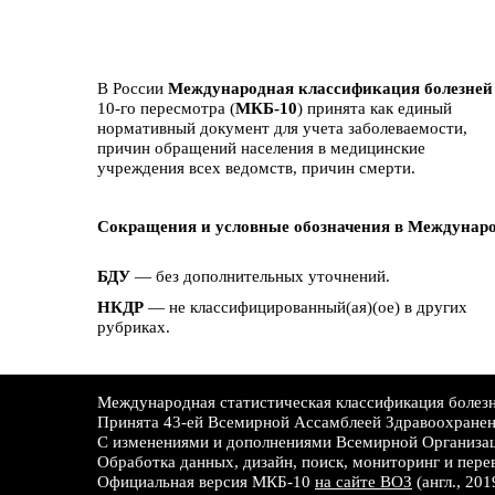
В России
Международная классификация болезней
10-го пересмотра (
МКБ-10
) принята как единый
нормативный документ для учета заболеваемости,
причин обращений населения в медицинские
учреждения всех ведомств, причин смерти.
Сокращения и условные обозначения в Междунаро
БДУ
— без дополнительных уточнений.
НКДР
— не классифицированный(ая)(ое) в других
рубриках.
Международная статистическая классификация болезне
Принята 43-ей Всемирной Ассамблеей Здравоохране
С изменениями и дополнениями Всемирной Организац
Обработка данных, дизайн, поиск, мониторинг и пере
Официальная версия МКБ-10
на сайте ВОЗ
(англ., 201