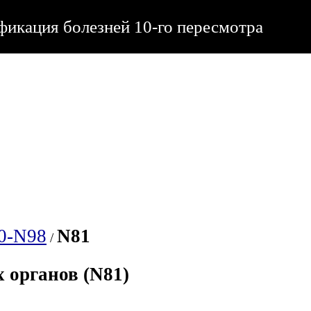
икация болезней 10-го пересмотра
0-N98
N81
/
 органов (N81)