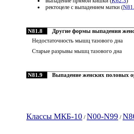
выпадение прямой кишки (
K62.3
)
ректоцеле с выпадением матки (
N81
N81.8
Другие формы выпадения женс
Недостаточность мышц тазового дна
Старые разрывы мышц тазового дна
N81.9
Выпадение женских половых о
Классы МКБ-10
N00-N99
N8
/
/