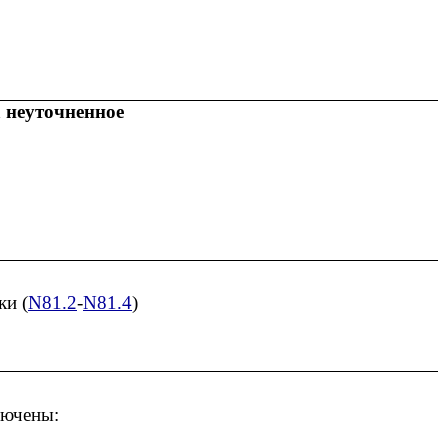
 неуточненное
ки (
N81.2
-
N81.4
)
лючены: