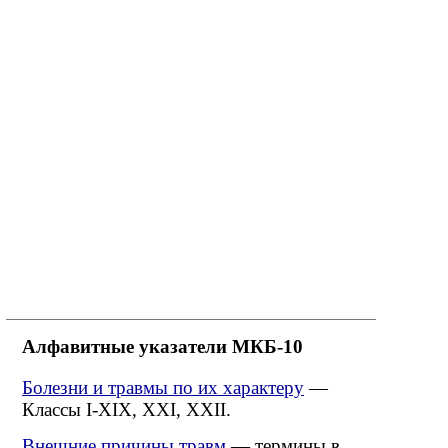
Алфавитные указатели МКБ-10
Болезни и травмы по их характеру
—
Классы I-XIX, XXI, XXII.
Внешние причины травм
— термины в