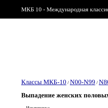
МКБ 10 - Международная классиф
Классы МКБ-10
N00-N99
N8
/
/
Выпадение женских половых
Исключены: