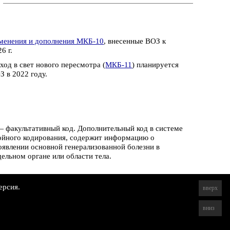
менения и дополнения МКБ-10
, внесенные ВОЗ к
6 г.
ход в свет нового пересмотра (
МКБ-11
) планируется
З в 2022 году.
 факультативный код. Дополнительный код в системе
ойного кодирования, содержит информацию о
оявлении основной генерализованной болезни в
дельном органе или области тела.
ерсия.
вверх
вниз