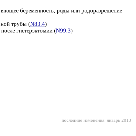
няющее беременность, роды или родоразрешение
чной трубы (
N83.4
)
 после гистерэктомии (
N99.3
)
последние изменения: январь 2013