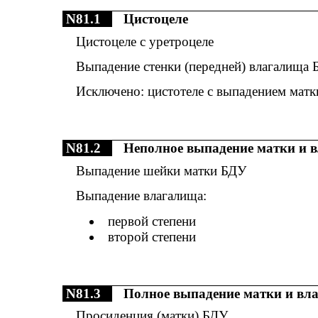
N81.1
Цистоцеле
Цистоцеле с уретроцеле
Выпадение стенки (передней) влагалища
Исключено: цистотеле с выпадением матк
N81.2
Неполное выпадение матки и 
Выпадение шейки матки БДУ
Выпадение влагалища:
первой степени
второй степени
N81.3
Полное выпадение матки и вл
Просиденция (матки) БДУ