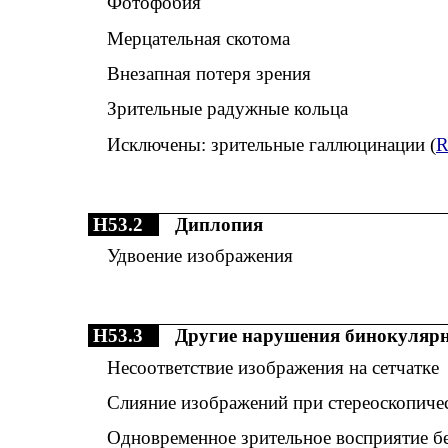
Фотофобия
Мерцательная скотома
Внезапная потеря зрения
Зрительные радужные кольца
Исключены: зрительные галлюцинации (
R
H53.2
Диплопия
Удвоение изображения
H53.3
Другие нарушения бинокулярн
Несоответствие изображения на сетчатке
Слияние изображений при стереоскопиче
Одновременное зрительное восприятие б