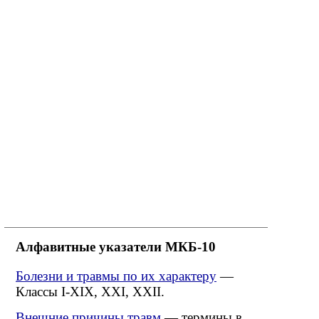
Алфавитные указатели МКБ-10
Болезни и травмы по их характеру
—
Классы I-XIX, XXI, XXII.
Внешние причины травм
— термины в