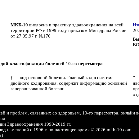
МКБ-10
внедрена в практику здравоохранения на всей
Из
территории РФ в 1999 году приказом Минздрава России
202
от 27.05.97 г. №170
Вы
ВО
дой классификации болезней 10-го пересмотра
†
— код основной болезни. Главный код в системе
*
—
двойного кодирования, содержит информацию основной
дв
генерализованной болезни.
пр
от
й и проблем, связанных со здоровьем, 10-го пересмотра, онлайн в
ния
ии Здравоохранения 1990-2019 гг.
вод изменений c 1996 г. по настоящее время © 2026 mkb-10.com
9)