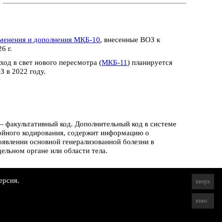
менения и дополнения МКБ-10
, внесенные ВОЗ к
6 г.
ход в свет нового пересмотра (
МКБ-11
) планируется
З в 2022 году.
 факультативный код. Дополнительный код в системе
ойного кодирования, содержит информацию о
оявлении основной генерализованной болезни в
дельном органе или области тела.
ерсия.
вверх
вниз