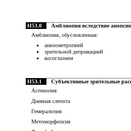
H53.0
Амблиопия вследствие анопси
Амблиопия, обусловленная:
анизометропией
зрительной депривацией
косоглазием
H53.1
Субъективные зрительные рас
Астенопия
Дневная слепота
Гемералопия
Метоморфопсия