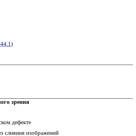
44.1
)
ого зрения
ском дефекте
ез слияния изображений