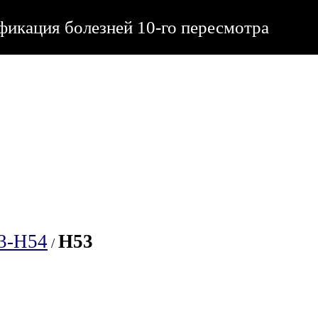
икация болезней 10-го пересмотра
3-H54
H53
/