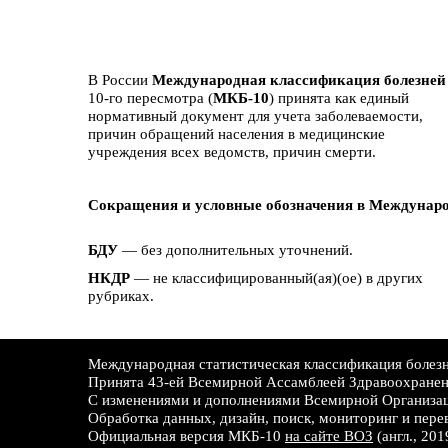
В России
Международная классификация болезней
10-го пересмотра (
МКБ-10
) принята как единый
нормативный документ для учета заболеваемости,
причин обращений населения в медицинские
учреждения всех ведомств, причин смерти.
Сокращения и условные обозначения в Междунаро
БДУ
— без дополнительных уточнений.
НКДР
— не классифицированный(ая)(ое) в других
рубриках.
Международная статистическая классификация болезне
Принята 43-ей Всемирной Ассамблеей Здравоохране
С изменениями и дополнениями Всемирной Организац
Обработка данных, дизайн, поиск, мониторинг и пере
Официальная версия МКБ-10
на сайте ВОЗ
(англ., 201