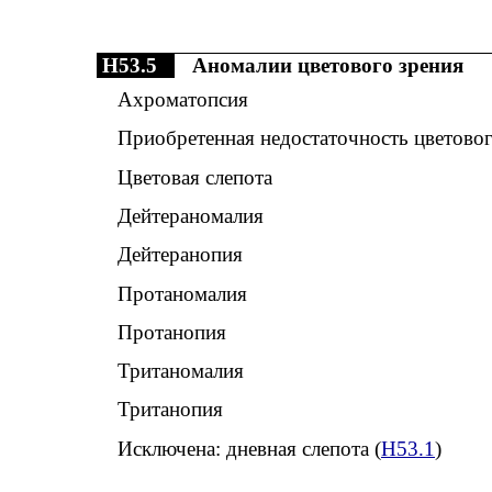
H53.5
Аномалии цветового зрения
Ахроматопсия
Приобретенная недостаточность цветовог
Цветовая слепота
Дейтераномалия
Дейтеранопия
Протаномалия
Протанопия
Тританомалия
Тританопия
Исключена: дневная слепота (
H53.1
)