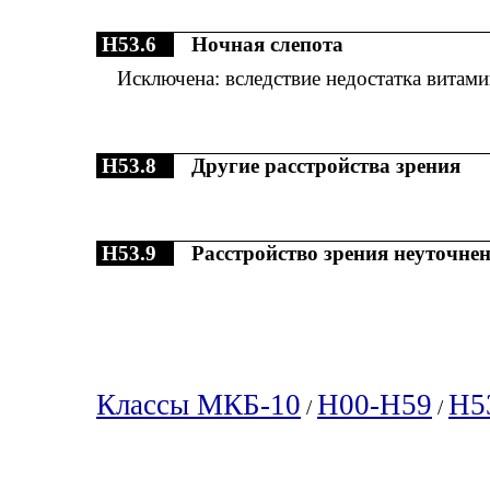
H53.6
Ночная слепота
Исключена: вследствие недостатка витами
H53.8
Другие расстройства зрения
H53.9
Расстройство зрения неуточне
Классы МКБ-10
H00-H59
H5
/
/