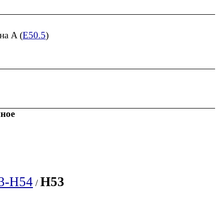
на A (
E50.5
)
нное
3-H54
H53
/